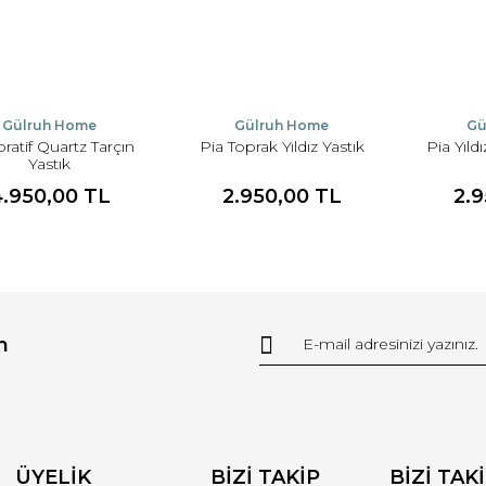
Gülruh Home
Gülruh Home
Gü
ratif Quartz Tarçın
Pia Toprak Yıldız Yastık
Pia Yıldı
Yastık
4.950,00 TL
2.950,00 TL
2.
n
ÜYELİK
BİZİ TAKİP
BİZİ TAK