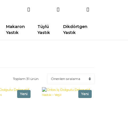
Makaron
Tüylü
Dikdörtgen
Yastık
Yastık
Yastık
Toplam 31 ürün
Yeni
Yeni