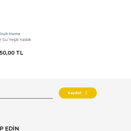
lruh Home
z Su Yeşili Yastık
950,00 TL
Kaydol
İP EDİN