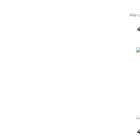
Pie d
L