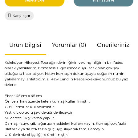
Sepete Ekle
Hızlı Satın Al
Karşılaştır
Ürün Bilgisi
Yorumlar (0)
Önerileriniz
Koleksiyon Hikayesi: Toprağın derinliğinin ve dinginliğinin bir ifadesi
olarak yastıklarımız bize sessizliğin içinde duyulacak olan çok şey
olduğunu hatırlatıyor. Keten kumaşın dokunuşuyla doğanın ritmini
yakalamayı anlattığımız Raw Land in Peace koleksiyonumuz bu yaz
sizlerle.
Ebat : 45 cm x 45 cm
Ön ve arka yüzeyde keten kumaş kullanılmıştır.
Gizli Fermuar kullanılmıştır.
Yastık iç dolgulu şekilde gönderilecektir.
30 derece ılık yıkama yapılır.
Çamaşır suyu gibi ağartıcı maddeleri kullanmayın. Kumaşı çok fazla
ıslatarak ya da çok fazla güç uygulayarak temizlemeyin.
Ürünlerimiz el işçiliği ile üretilmiştir.