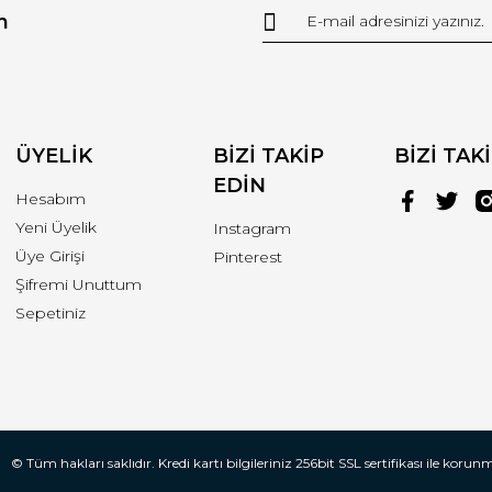
n
r.
Yorum Yaz
ÜYELİK
BİZİ TAKİP
BİZİ TAK
EDİN
Hesabım
Yeni Üyelik
Instagram
Üye Girişi
Pinterest
Şifremi Unuttum
Gönder
Sepetiniz
© Tüm hakları saklıdır. Kredi kartı bilgileriniz 256bit SSL sertifikası ile korun