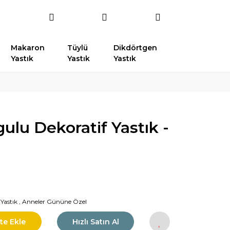
Makaron
Tüylü
Dikdörtgen
Yastık
Yastık
Yastık
gulu Dekoratif Yastık -
 Yastık
,
Anneler Gününe Özel
te Ekle
Hızlı Satın Al