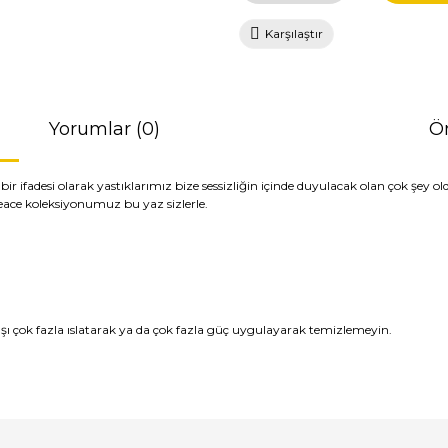
Karşılaştır
Yorumlar (0)
Ön
n bir ifadesi olarak yastıklarımız bize sessizliğin içinde duyulacak olan çok ş
ace koleksiyonumuz bu yaz sizlerle.
ı çok fazla ıslatarak ya da çok fazla güç uygulayarak temizlemeyin.
da ve diğer konularda yetersiz gördüğünüz noktaları öneri formunu kullana
Bu ürüne ilk yorumu siz yapın!