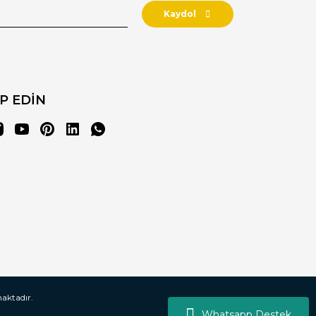
Kaydol
İP EDİN
maktadır.
Whatsapp Destek