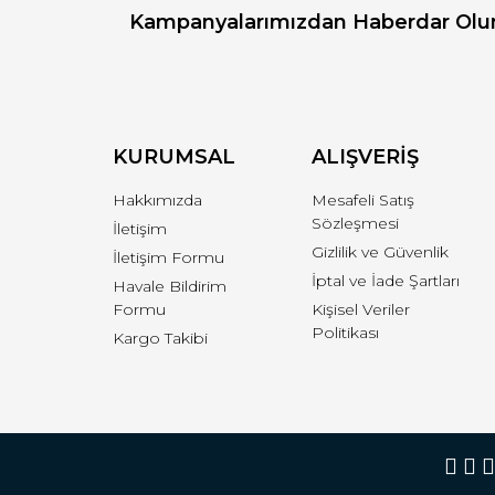
Kampanyalarımızdan Haberdar Olu
Ürün resmi kalitesiz, bozuk veya görüntülenemiyo
Ürün açıklamasında eksik bilgiler bulunuyor.
Ürün bilgilerinde hatalar bulunuyor.
Ürün fiyatı diğer sitelerden daha pahalı.
Bu ürüne benzer farklı alternatifler olmalı.
KURUMSAL
ALIŞVERİŞ
Hakkımızda
Mesafeli Satış
Sözleşmesi
İletişim
Gizlilik ve Güvenlik
İletişim Formu
İptal ve İade Şartları
Havale Bildirim
Formu
Kişisel Veriler
Politikası
Kargo Takibi