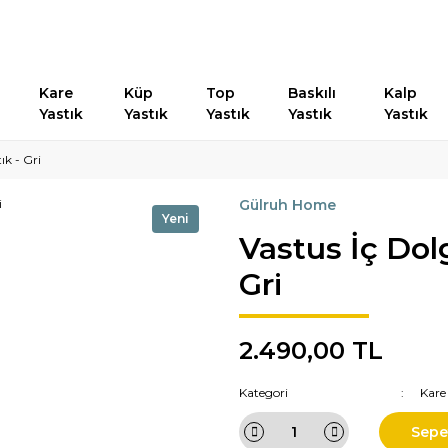
Kare
Küp
Top
Baskılı
Kalp
Yastık
Yastık
Yastık
Yastık
Yastık
ık - Gri
Gülruh Home
Yeni
Vastus İç Dol
Gri
2.490,00 TL
Kategori
Kare
Sepe