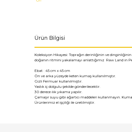
Ürün Bilgisi
Koleksiyon Hikayesi: Toprağın derinliğinin ve dinginliğini
doğanın ritmini yakalamayı anlattığımız Raw Land in Pe
Ebat : 45 cm x 45 cm
Ön ve arka yüzeyde keten kumaş kullanılmıştır.
Gizli Fermuar kullanılmıştır.
Yastık iç dolgulu şekilde gönderilecektir.
30 derece ılık yıkama yapılır.
Çamaşır suyu gibi ağartıcı maddeleri kullanmayın. Kumaş
Ürünlerimiz el işçiliği ile üretilmiştir.
Bu ürünün fiyat bilgisi, resim, ürün açıklamaların
Görüş ve önerileriniz için teşekkür ederiz.