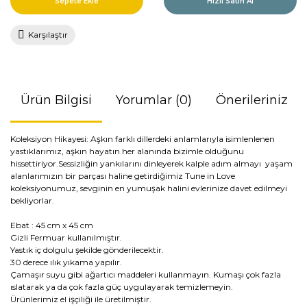
Sepete Ekle
Hızlı Satın Al
Karşılaştır
Ürün Bilgisi
Yorumlar (0)
Önerileriniz
Koleksiyon Hikayesi: Aşkın farklı dillerdeki anlamlarıyla isimlenlenen
yastıklarımız, aşkın hayatın her alanında bizimle olduğunu
hissettiriyor.Sessizliğin yankılarını dinleyerek kalple adım almayı yaşam
alanlarımızın bir parçası haline getirdiğimiz Tune in Love
koleksiyonumuz, sevginin en yumuşak halini evlerinize davet edilmeyi
bekliyorlar.
Ebat : 45 cm x 45 cm
Gizli Fermuar kullanılmıştır.
Yastık iç dolgulu şekilde gönderilecektir.
30 derece ılık yıkama yapılır.
Çamaşır suyu gibi ağartıcı maddeleri kullanmayın. Kumaşı çok fazla
ıslatarak ya da çok fazla güç uygulayarak temizlemeyin.
Ürünlerimiz el işçiliği ile üretilmiştir.