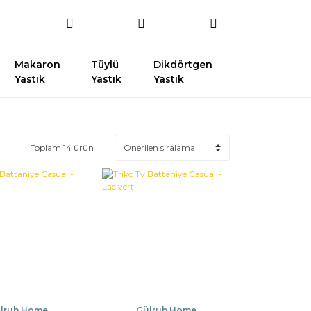
Makaron
Tüylü
Dikdörtgen
Yastık
Yastık
Yastık
Toplam 14 ürün
lruh Home
Gülruh Home