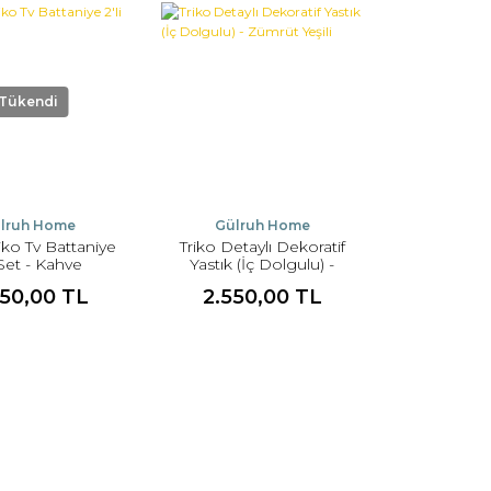
Tükendi
lruh Home
Gülruh Home
iko Tv Battaniye
Triko Detaylı Dekoratif
i Set - Kahve
Yastık (İç Dolgulu) -
Zümrüt Yeşili
750,00 TL
2.550,00 TL