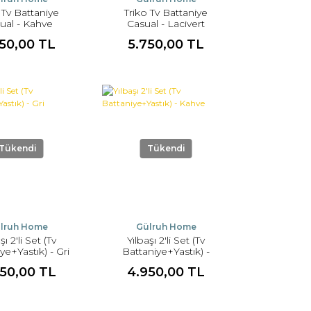
 Tv Battaniye
Triko Tv Battaniye
ual - Kahve
Casual - Lacivert
750,00 TL
5.750,00 TL
Tükendi
Tükendi
lruh Home
Gülruh Home
şı 2'li Set (Tv
Yılbaşı 2'li Set (Tv
ye+Yastık) - Gri
Battaniye+Yastık) -
Kahve
50,00 TL
4.950,00 TL