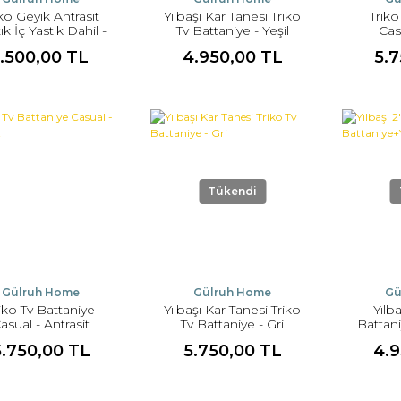
iko Geyik Antrasit
Yılbaşı Kar Tanesi Triko
Triko
ık İç Yastık Dahil -
Tv Battaniye - Yeşil
Cas
Antrasit
1.500,00 TL
4.950,00 TL
5.
Tükendi
Gülruh Home
Gülruh Home
Gü
iko Tv Battaniye
Yılbaşı Kar Tanesi Triko
Yılba
asual - Antrasit
Tv Battaniye - Gri
Battani
5.750,00 TL
5.750,00 TL
4.9