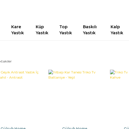
Kare
Küp
Top
Baskılı
Kalp
Yastık
Yastık
Yastık
Yastık
Yastık
ktakiler
Gülruh Home
Gülruh Home
Gü