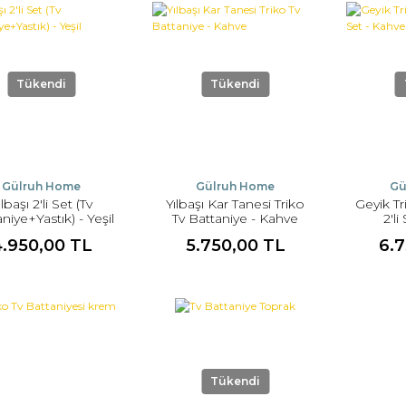
Tükendi
Tükendi
Gülruh Home
Gülruh Home
Gü
ılbaşı 2'li Set (Tv
Yılbaşı Kar Tanesi Triko
Geyik Tr
niye+Yastık) - Yeşil
Tv Battaniye - Kahve
2'l
4.950,00 TL
5.750,00 TL
6.
Tükendi