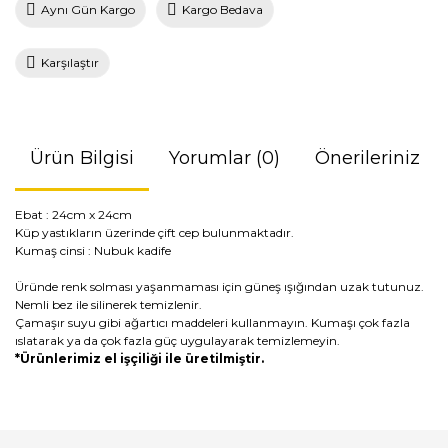
Aynı Gün Kargo
Kargo Bedava
Karşılaştır
Ürün Bilgisi
Yorumlar (0)
Önerileriniz
Ebat : 24cm x 24cm
Küp yastıkların üzerinde çift cep bulunmaktadır.
Kumaş cinsi : Nubuk kadife
Üründe renk solması yaşanmaması için güneş ışığından uzak tutunuz.
Nemli bez ile silinerek temizlenir.
Çamaşır suyu gibi ağartıcı maddeleri kullanmayın. Kumaşı çok fazla
ıslatarak ya da çok fazla güç uygulayarak temizlemeyin.
*Ürünlerimiz el işçiliği ile üretilmiştir.
Bu ürünün fiyat bilgisi, resim, ürün açıklamalarında ve diğer
konularda yetersiz gördüğünüz noktaları öneri formunu
Bu ürüne ilk yorumu siz yapın!
kullanarak tarafımıza iletebilirsiniz.